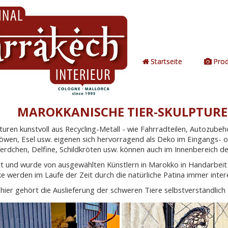
Startseite
Pro
MAROKKANISCHE TIER-SKULPTUR
lpturen kunstvoll aus Recycling-Metall - wie Fahrradteilen, Autozube
 Löwen, Esel usw. eigenen sich hervorragend als Deko im Eingangs- o
pferdchen, Delfine, Schildkröten usw. können auch im Innenbereich d
kat und wurde von ausgewählten Künstlern in Marokko in Handarbeit
ke werden im Laufe der Zeit durch die natürliche Patina immer inter
ch hier gehört die Auslieferung der schweren Tiere selbstverständlich