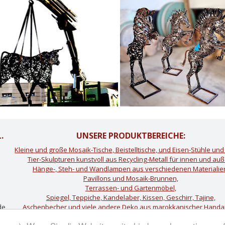
.
UNSERE PRODUKTBEREICHE:
Kleine und große Mosaik-Tische, Beistelltische, und Eisen-Stühle un
Tier-Skulpturen kunstvoll aus Recycling-Metall für innen und auß
Hänge-, Steh- und Wandlampen aus verschiedenen Materialie
Pavillons und Mosaik-Brunnen,
Terrassen- und Gartenmöbel,
9
Spiegel, Teppiche, Kandelaber, Kissen, Geschirr, Tajine,
de
Aschenbecher und viele andere Deko aus marokkanischer Handa